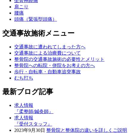
坐骨神経痛
肩こり
腰痛
頭痛（緊張型頭痛）
交通事故施術メニュー
交通事故に遭われてしまった方へ
交通事故による治療費について
整骨院の交通事故施術の必要性とメリット
整骨院への転院・併院をお考えの方へ
歩行・自転車・自動車追突事故
むち打ち
最新ブログ記事
求人情報
『柔整師/鍼灸師』
求人情報
『受付スタッフ』
2023年9月30日
整骨院と整体院の違いを詳しくご説明