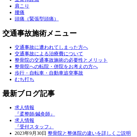
肩こり
腰痛
頭痛（緊張型頭痛）
交通事故施術メニュー
交通事故に遭われてしまった方へ
交通事故による治療費について
整骨院の交通事故施術の必要性とメリット
整骨院への転院・併院をお考えの方へ
歩行・自転車・自動車追突事故
むち打ち
最新ブログ記事
求人情報
『柔整師/鍼灸師』
求人情報
『受付スタッフ』
2023年9月30日
整骨院と整体院の違いを詳しくご説明